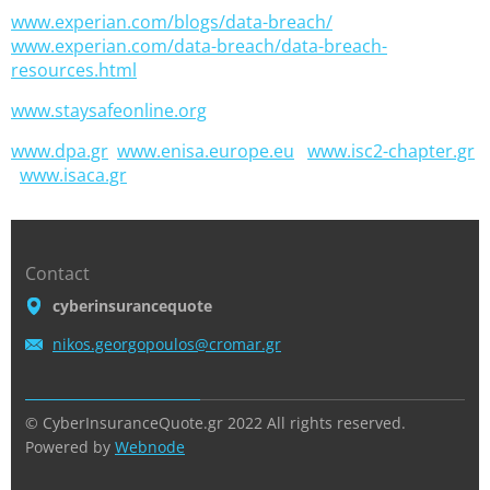
www.experian.com/blogs/data-breach/
www.experian.com/data-breach/data-breach-
resources.html
www.staysafeonline.org
www.dpa.gr
www.enisa.europe.eu
www.isc2-chapter.gr
www.isaca.gr
Contact
cyberinsurancequote
nikos.ge
orgopoul
os@croma
r.gr
© CyberInsuranceQuote.gr 2022 All rights reserved.
Powered by
Webnode