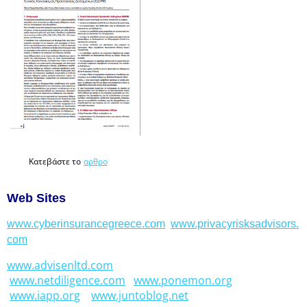
Κατεβάστε το
αρθρο
Web Sites
www.cyberinsurancegreece.com
www.privacyrisksadvisors.
com
www.advisenltd.com
www.netdiligence.com
www.ponemon.org
www.iapp.org
www.juntoblog.net