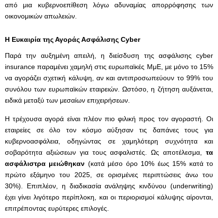
από μια κυβερνοεπίθεση λόγω αδυναμίας απορρόφησης των
οικονομικών απωλειών.
Η Ευκαιρία της Αγοράς Ασφάλισης
Cyber
Παρά την αυξημένη απειλή, η διείσδυση της ασφάλισης cyber
insurance παραμένει χαμηλή στις ευρωπαϊκές ΜμΕ, με μόνο το 15%
να αγοράζει σχετική κάλυψη, αν και αντιπροσωπεύουν το 99% του
συνόλου των ευρωπαϊκών εταιρειών. Ωστόσο, η ζήτηση αυξάνεται,
ειδικά μεταξύ των μεσαίων επιχειρήσεων.
Η τρέχουσα αγορά είναι πλέον πιο φιλική προς τον αγοραστή. Οι
εταιρείες σε όλο τον κόσμο αύξησαν τις δαπάνες τους για
κυβερνοασφάλεια, οδηγώντας σε χαμηλότερη συχνότητα και
σοβαρότητα αξιώσεων για τους ασφαλιστές. Ως αποτέλεσμα,
τα
ασφάλιστρα μειώθηκαν
(κατά μέσο όρο 10% έως 15% κατά το
πρώτο εξάμηνο του 2025, σε ορισμένες περιπτώσεις άνω του
30%). Επιπλέον, η διαδικασία ανάληψης κινδύνου (underwriting)
έχει γίνει λιγότερο περίπλοκη, και οι περιορισμοί κάλυψης αίρονται,
επιτρέποντας ευρύτερες επιλογές.