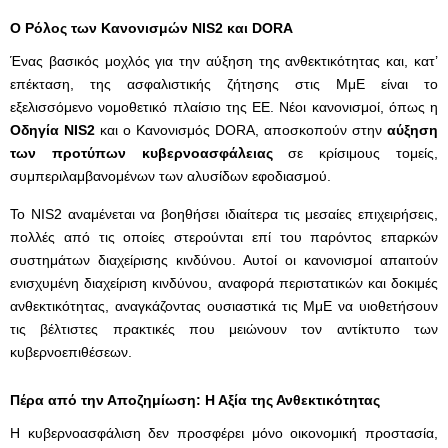
Ο Ρόλος των Κανονισμών
NIS
2 και
DORA
Ένας βασικός μοχλός για την αύξηση της ανθεκτικότητας και, κατ’
επέκταση, της ασφαλιστικής ζήτησης στις ΜμΕ είναι το
εξελισσόμενο νομοθετικό πλαίσιο της ΕΕ. Νέοι κανονισμοί, όπως η
Οδηγία
NIS
2
και ο Κανονισμός DORA, αποσκοπούν στην
αύξηση
των προτύπων κυβερνοασφάλειας
σε κρίσιμους τομείς,
συμπεριλαμβανομένων των αλυσίδων εφοδιασμού.
Το NIS2 αναμένεται να βοηθήσει ιδιαίτερα τις μεσαίες επιχειρήσεις,
πολλές από τις οποίες στερούνται επί του παρόντος επαρκών
συστημάτων διαχείρισης κινδύνου. Αυτοί οι κανονισμοί απαιτούν
ενισχυμένη διαχείριση κινδύνου, αναφορά περιστατικών και δοκιμές
ανθεκτικότητας, αναγκάζοντας ουσιαστικά τις ΜμΕ να υιοθετήσουν
τις βέλτιστες πρακτικές που μειώνουν τον αντίκτυπο των
κυβερνοεπιθέσεων.
Πέρα από την Αποζημίωση: Η Αξία της Ανθεκτικότητας
Η κυβερνοασφάλιση δεν προσφέρει μόνο οικονομική προστασία,