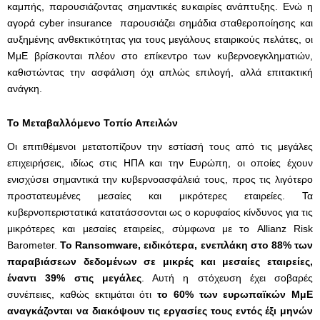
καμπής, παρουσιάζοντας σημαντικές ευκαιρίες ανάπτυξης. Ενώ η
αγορά cyber insurance παρουσιάζει σημάδια σταθεροποίησης και
αυξημένης ανθεκτικότητας για τους μεγάλους εταιρικούς πελάτες, οι
ΜμΕ βρίσκονται πλέον στο επίκεντρο των κυβερνοεγκληματιών,
καθιστώντας την ασφάλιση όχι απλώς επιλογή, αλλά επιτακτική
ανάγκη.
Το Μεταβαλλόμενο Τοπίο Απειλών
Οι επιτιθέμενοι μετατοπίζουν την εστίασή τους από τις μεγάλες
επιχειρήσεις, ιδίως στις ΗΠΑ και την Ευρώπη, οι οποίες έχουν
ενισχύσει σημαντικά την κυβερνοασφάλειά τους, προς τις λιγότερο
προστατευμένες μεσαίες και μικρότερες εταιρείες. Τα
κυβερνοπεριστατικά κατατάσσονται ως ο κορυφαίος κίνδυνος για τις
μικρότερες και μεσαίες εταιρείες, σύμφωνα με το Allianz Risk
Barometer.
Το
Ransomware
, ειδικότερα, ενεπλάκη στο 88% των
παραβιάσεων δεδομένων σε μικρές και μεσαίες εταιρείες,
έναντι 39% στις μεγάλες
. Αυτή η στόχευση έχει σοβαρές
συνέπειες, καθώς εκτιμάται ότι
το 60% των ευρωπαϊκών ΜμΕ
αναγκάζονται να διακόψουν τις εργασίες τους εντός έξι μηνών