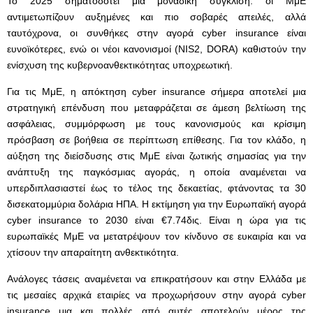
Το 2025 σηματοδοτεί μια μοναδική σύγκλιση: οι ΜμΕ
αντιμετωπίζουν αυξημένες και πιο σοβαρές απειλές, αλλά
ταυτόχρονα, οι συνθήκες στην αγορά cyber insurance είναι
ευνοϊκότερες, ενώ οι νέοι κανονισμοί (NIS2, DORA) καθιστούν την
ενίσχυση της κυβερνοανθεκτικότητας υποχρεωτική.
Για τις ΜμΕ, η απόκτηση cyber insurance σήμερα αποτελεί μια
στρατηγική επένδυση που μεταφράζεται σε άμεση βελτίωση της
ασφάλειας, συμμόρφωση με τους κανονισμούς και κρίσιμη
πρόσβαση σε βοήθεια σε περίπτωση επίθεσης. Για τον κλάδο, η
αύξηση της διείσδυσης στις ΜμΕ είναι ζωτικής σημασίας για την
ανάπτυξη της παγκόσμιας αγοράς, η οποία αναμένεται να
υπερδιπλασιαστεί έως το τέλος της δεκαετίας, φτάνοντας τα 30
δισεκατομμύρια δολάρια ΗΠΑ. H εκτίμηση για την Ευρωπαϊκή αγορά
cyber insurance το 2030 είναι €7.74δις. Είναι η ώρα για τις
ευρωπαϊκές ΜμΕ να μετατρέψουν τον κίνδυνο σε ευκαιρία και να
χτίσουν την απαραίτητη ανθεκτικότητα.
Ανάλογες τάσεις αναμένεται να επικρατήσουν και στην Ελλάδα με
τις μεσαίες αρχικά εταιρίες να προχωρήσουν στην αγορά cyber
insurance μια και πολλές από αυτές αποτελούν μέρος της