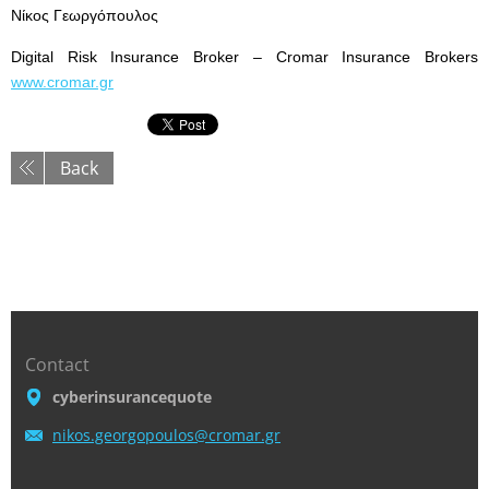
Νίκος Γεωργόπουλος
Digital Risk Insurance Broker – Cromar Insurance Brokers
www.cromar.gr
Back
Contact
cyberinsurancequote
nikos.ge
orgopoul
os@croma
r.gr