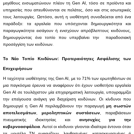
μεγέθους ενσωματώνουν πλέον τη Gen AI, τόσο σε προϊόντα και
υπηρεσίες που απευθύνονται σε πελάτες, όσο και στις εσωτερικές
τους λειτουργίες. Ωστόσο, αυτή η υιοθέτησή συνοδεύεται από ένα
παράδοξο: τα εργαλεία που υπόσχονται δημιουργικότητα και
παραγωγικότητα εισάγουν ή ενισχύουν απρόβλεπτους κινδύνους,
δημιουργώντας ένα τοπίο που υπερβαίνει την παραδοσιακή
προσέγγίση των κινδύνων.
Το Νέο Τοπίο Κινδύνων: Προτεραιότητες Ασφάλισης των
Επιχειρήσεων
Η ταχύτητα υιοθέτησης της Gen AI, με το 71% των ερωτηθέντων σε
μια παγκόσμια έρευνα να αναφέρουν ότι έχουν υιοθετήσει εργαλεία
Gen AI σε τουλάχιστον μία επιχειρηματική λειτουργία, υπογραμμίζει
την επείγουσα ανάγκη για διαχείριση κινδύνων. Οι κίνδυνοι που
δημιουργεί η Gen AI περιλαμβάνουν την παραγωγή
μη σωστών
αποτελεσμάτων
,
μεροληπτικών συστάσεων
, παραβιάσεων
πνευματικής ιδιοκτησίας και
ανησυχίες για την
κυβερνοασφάλεια
. Αυτοί οι κίνδυνοι γίνονται ιδιαίτερα έντονοι όταν
τα μοντέλα ΤΝ εμφανίζουν, λανθασμένες, κατασκευασμένες ή