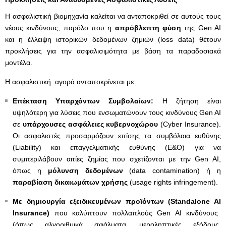
Η ασφαλιστική βιομηχανία καλείται να ανταποκριθεί σε αυτούς τους
νέους κινδύνους, παρόλο που η
απρόβλεπτη φύση
της Gen AI
και η έλλειψη ιστορικών δεδομένων ζημιών (loss data) θέτουν
προκλήσεις για την ασφαλισιμότητα με βάση τα παραδοσιακά
μοντέλα.
Η ασφαλιστική αγορά ανταποκρίνεται με:
Επέκταση Υπαρχόντων Συμβολαίων:
Η ζήτηση είναι
υψηλότερη για λύσεις που ενσωματώνουν τους κινδύνους Gen AI
σε
υπάρχουσες ασφάλειες κυβερνοχώρου
(Cyber Insurance).
Οι ασφαλιστές προσαρμόζουν επίσης τα συμβόλαια ευθύνης
(Liability) και επαγγελματικής ευθύνης (E&O) για να
συμπεριλάβουν αιτίες ζημίας που σχετίζονται με την Gen AI,
όπως η
μόλυνση δεδομένων
(data contamination) ή η
παραβίαση δικαιωμάτων χρήσης
(usage rights infringement).
Με δημιουργία εξειδικευμένων προϊόντων (Standalone
AI
Insurance
)
που καλύπτουν πολλαπλούς Gen AI κινδύνους
(όπως αλγοριθμικά σφάλματα, μεροληπτικές εξόδους,