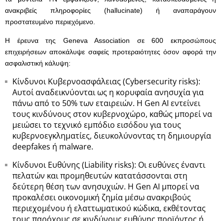
ανακριβείς πληροφορίες (hallucinate) ή αναπαράγουν
προστατευμένο περιεχόμενο.
Η έρευνα της Geneva Association σε 600 εκπροσώπους
επιχειρήσεων αποκάλυψε σαφείς προτεραιότητες όσον αφορά την
ασφαλιστική κάλυψη:
Κίνδυνοι Κυβερνοασφάλειας (Cybersecurity risks):
Αυτοί αναδεικνύονται ως η κορυφαία ανησυχία για
πάνω από το 50% των εταιρειών. Η Gen AI εντείνει
τους κινδύνους στον κυβερνοχώρο, καθώς μπορεί να
μειώσει το τεχνικό εμπόδιο εισόδου για τους
κυβερνοεγκληματίες, διευκολύνοντας τη δημιουργία
deepfakes ή malware.
Κίνδυνοι Ευθύνης (Liability risks): Οι ευθύνες έναντι
πελατών και προμηθευτών κατατάσσονται στη
δεύτερη θέση των ανησυχιών. Η Gen AI μπορεί να
προκαλέσει οικονομική ζημία μέσω ανακριβούς
περιεχομένου ή ελαττωματικού κώδικα, εκθέτοντας
τους παρόχους σε κινδύνους ευθύνης προϊόντος ή