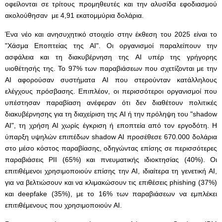
οφείλονται σε τρίτους προμηθευτές και την αλυσίδα εφοδιασμού
ακολούθησαν με 4,91 εκατομμύρια δολάρια.
Ένα νέο και ανησυχητικό στοιχείο στην έκθεση του 2025 είναι το
"Χάσμα Εποπτείας της AI". Οι οργανισμοί παραλείπουν την
ασφάλεια και τη διακυβέρνηση της AI υπέρ της γρήγορης
υιοθέτησής της. Το 97% των παραβιάσεων που σχετίζονται με την
AI αφορούσαν συστήματα AI που στερούνταν κατάλληλους
ελέγχους πρόσβασης. Επιπλέον, οι περισσότεροι οργανισμοί που
υπέστησαν παραβίαση ανέφεραν ότι δεν διαθέτουν πολιτικές
διακυβέρνησης για τη διαχείριση της AI ή την πρόληψη του "shadow
AI", τη χρήση AI χωρίς έγκριση ή εποπτεία από τον εργοδότη. Η
ύπαρξη υψηλών επιπέδων shadow AI προσέθεσε 670.000 δολάρια
στο μέσο κόστος παραβίασης, οδηγώντας επίσης σε περισσότερες
παραβιάσεις PII (65%) και πνευματικής ιδιοκτησίας (40%). Οι
επιτιθέμενοι χρησιμοποιούν επίσης την AI, ιδιαίτερα τη γενετική AI,
για να βελτιώσουν και να κλιμακώσουν τις επιθέσεις phishing (37%)
και deepfake (35%), με το 16% των παραβιάσεων να εμπλέκει
επιτιθέμενους που χρησιμοποιούν AI.